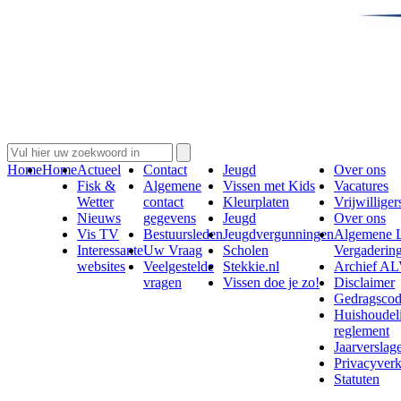
Home
Home
Actueel
Contact
Jeugd
Over ons
Fisk &
Algemene
Vissen met Kids
Vacatures
Wetter
contact
Kleurplaten
Vrijwilliger
Nieuws
gegevens
Jeugd
Over ons
Vis TV
Bestuursleden
Jeugdvergunningen
Algemene 
Interessante
Uw Vraag
Scholen
Vergaderin
websites
Veelgestelde
Stekkie.nl
Archief A
vragen
Vissen doe je zo!
Disclaimer
Gedragsco
Huishoudel
reglement
Jaarverslag
Privacyverk
Statuten