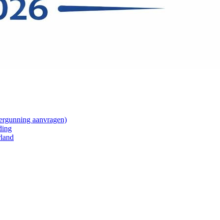
ergunning aanvragen)
ding
rland