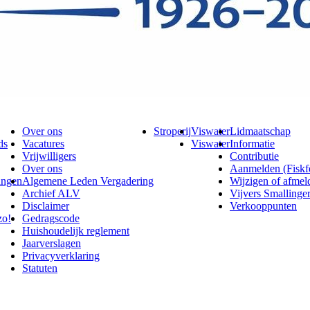
Over ons
Stroperij
Viswater
Lidmaatschap
ds
Vacatures
Viswater
Informatie
Vrijwilligers
Contributie
Over ons
Aanmelden (Fiskf
ingen
Algemene Leden Vergadering
Wijzigen of afmel
Archief ALV
Vijvers Smallinge
Disclaimer
Verkooppunten
zo!
Gedragscode
Huishoudelijk reglement
Jaarverslagen
Privacyverklaring
Statuten