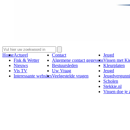
Home
Actueel
Contact
Jeugd
Fisk & Wetter
Algemene contact gegevens
Vissen met Ki
Nieuws
Bestuursleden
Kleurplaten
Vis TV
Uw Vraag
Jeugd
Interessante websites
Veelgestelde vragen
Jeugdvergunn
Scholen
Stekkie.nl
Vissen doe je 